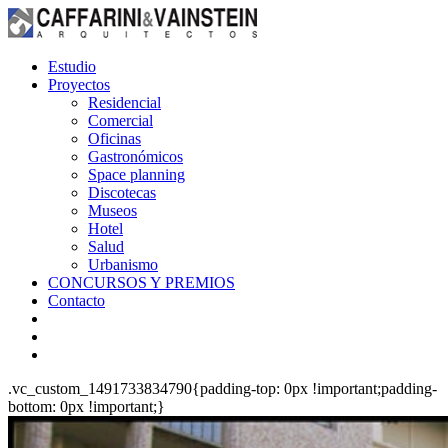
Estudio
Proyectos
Residencial
Comercial
Oficinas
Gastronómicos
Space planning
Discotecas
Museos
Hotel
Salud
Urbanismo
CONCURSOS Y PREMIOS
Contacto
.vc_custom_1491733834790{padding-top: 0px !important;padding-
bottom: 0px !important;}