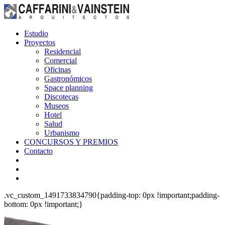
Estudio
Proyectos
Residencial
Comercial
Oficinas
Gastronómicos
Space planning
Discotecas
Museos
Hotel
Salud
Urbanismo
CONCURSOS Y PREMIOS
Contacto
.vc_custom_1491733834790{padding-top: 0px !important;padding-
bottom: 0px !important;}